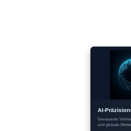
AI-Präzision
Genaueste Vorher
und globale Wetter