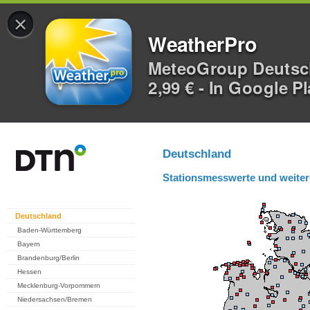
×
WeatherPro
MeteoGroup Deuts
2,99 € - In Google P
Deutschland
Stationsmesswerte und weiter
Deutschland
Baden-Württemberg
Bayern
Brandenburg/Berlin
Hessen
Mecklenburg-Vorpommern
Niedersachsen/Bremen