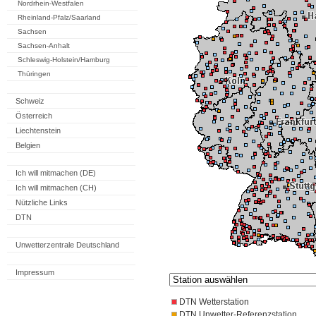
Nordrhein-Westfalen
Rheinland-Pfalz/Saarland
Sachsen
Sachsen-Anhalt
Schleswig-Holstein/Hamburg
Thüringen
Schweiz
Österreich
Liechtenstein
Belgien
Ich will mitmachen (DE)
Ich will mitmachen (CH)
Nützliche Links
DTN
Unwetterzentrale Deutschland
Impressum
DTN Wetterstation
DTN Unwetter-Referenzstation