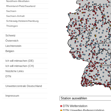
Nordrhein-Westfalen
Rheinland-Pfalz/Saarland
Sachsen
Sachsen-Anhalt
Schleswig-Holstein/Hamburg
Thüringen
Schweiz
Österreich
Liechtenstein
Belgien
Ich will mitmachen (DE)
Ich will mitmachen (CH)
Nützliche Links
DTN
Unwetterzentrale Deutschland
Impressum
DTN Wetterstation
DTN Unwetter-Referenzstation