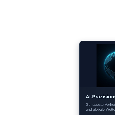
AI-Präzision
Genaueste Vorher
und globale Wetter