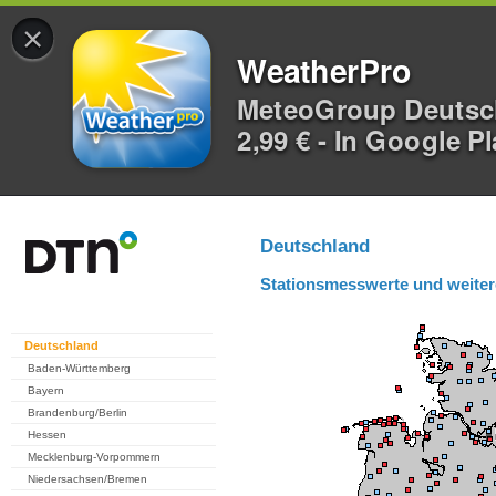
×
WeatherPro
MeteoGroup Deuts
2,99 € - In Google P
Deutschland
Stationsmesswerte und weiter
Deutschland
Baden-Württemberg
Bayern
Brandenburg/Berlin
Hessen
Mecklenburg-Vorpommern
Niedersachsen/Bremen