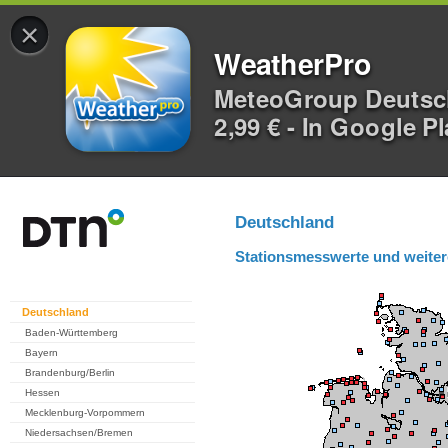
×
WeatherPro
MeteoGroup Deuts
2,99 € - In Google P
Deutschland
Stationsmesswerte und weiter
Deutschland
Baden-Württemberg
Bayern
Brandenburg/Berlin
Hessen
Mecklenburg-Vorpommern
Niedersachsen/Bremen