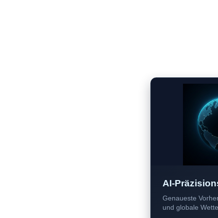
AI-Präzision
Genaueste Vorher
und globale Wetter