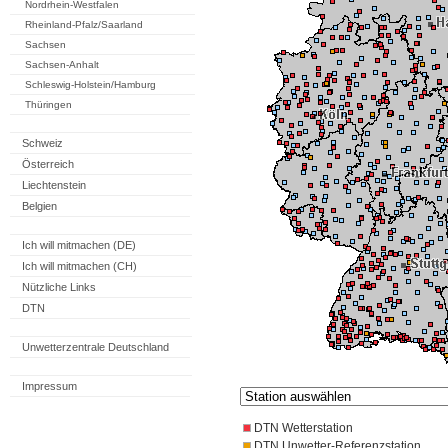
Nordrhein-Westfalen
Rheinland-Pfalz/Saarland
Sachsen
Sachsen-Anhalt
Schleswig-Holstein/Hamburg
Thüringen
Schweiz
Österreich
Liechtenstein
Belgien
Ich will mitmachen (DE)
Ich will mitmachen (CH)
Nützliche Links
DTN
Unwetterzentrale Deutschland
Impressum
DTN Wetterstation
DTN Unwetter-Referenzstation