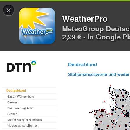
×
WeatherPro
MeteoGroup Deuts
2,99 € - In Google P
Deutschland
Stationsmesswerte und weiter
Deutschland
Baden-Württemberg
Bayern
Brandenburg/Berlin
Hessen
Mecklenburg-Vorpommern
Niedersachsen/Bremen