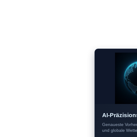
AI-Präzision
Genaueste Vorher
und globale Wetter