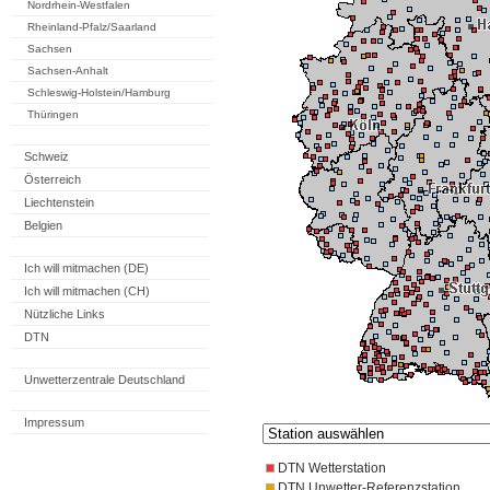
Nordrhein-Westfalen
Rheinland-Pfalz/Saarland
Sachsen
Sachsen-Anhalt
Schleswig-Holstein/Hamburg
Thüringen
Schweiz
Österreich
Liechtenstein
Belgien
Ich will mitmachen (DE)
Ich will mitmachen (CH)
Nützliche Links
DTN
Unwetterzentrale Deutschland
Impressum
DTN Wetterstation
DTN Unwetter-Referenzstation