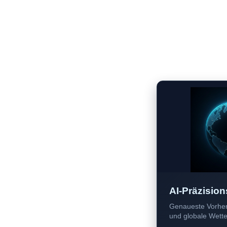
AI-Präzision
Genaueste Vorher
und globale Wetter