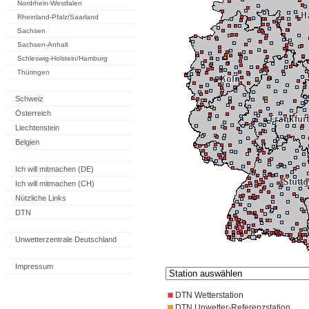
Nordrhein-Westfalen
Rheinland-Pfalz/Saarland
Sachsen
Sachsen-Anhalt
Schleswig-Holstein/Hamburg
Thüringen
Schweiz
Österreich
Liechtenstein
Belgien
Ich will mitmachen (DE)
Ich will mitmachen (CH)
Nützliche Links
DTN
Unwetterzentrale Deutschland
Impressum
DTN Wetterstation
DTN Unwetter-Referenzstation