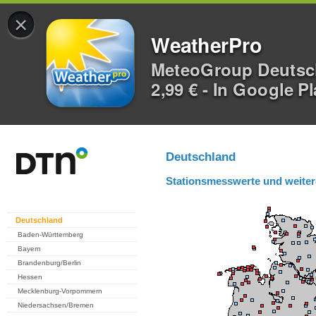
×
WeatherPro
MeteoGroup Deuts
2,99 € - In Google P
Deutschland
Stationsmesswerte und weiter
Deutschland
Baden-Württemberg
Bayern
Brandenburg/Berlin
Hessen
Mecklenburg-Vorpommern
Niedersachsen/Bremen