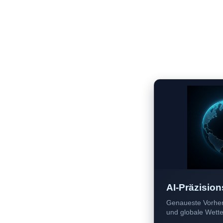
AI-Präzision
Genaueste Vorher
und globale Wetter