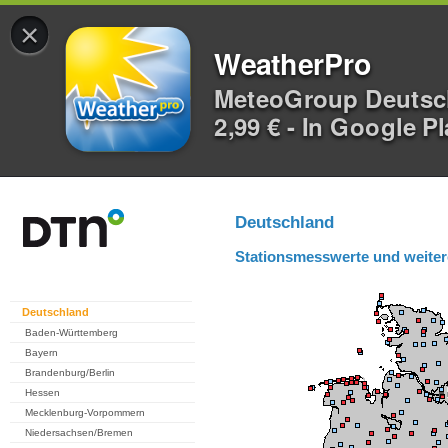
×
WeatherPro
MeteoGroup Deuts
2,99 € - In Google P
Deutschland
Stationsmesswerte und weiter
Deutschland
Baden-Württemberg
Bayern
Brandenburg/Berlin
Hessen
Mecklenburg-Vorpommern
Niedersachsen/Bremen