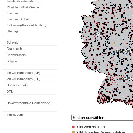
Nordrhein-Westfalen
Rheinland-Pfalz/Saarland
Sachsen
Sachsen-Anhalt
Schleswig-Holstein/Hamburg
Thüringen
Schweiz
Österreich
Liechtenstein
Belgien
Ich will mitmachen (DE)
Ich will mitmachen (CH)
Nützliche Links
DTN
Unwetterzentrale Deutschland
Impressum
DTN Wetterstation
DTN Unwetter-Referenzstation