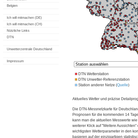
Belgien
Ich will mitmachen (DE)
Ich will mitmachen (CH)
Nützliche Links
DTN
Unwetterzentrale Deutschland
Impressum
DTN Wetterstation
DTN Unwetter-Referenzstation
Station anderer Netze (
Quelle
)
Aktuelles Wetter und präzise Detailpro
Die DTN-Messnetzkarte für Deutschland
Prognosen für die kommenden 14 Tage. 
kann man die aktuellen Messwerte wie
weiterer Klick auf "Weitere Aussichten"
wichtigsten Wetterparameter in den 
basieren auf der einzigartigen statisti