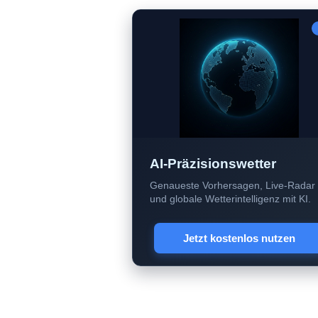
AI-Präzisionswetter
Genaueste Vorhersagen, Live-Radar
und globale Wetterintelligenz mit KI.
Jetzt kostenlos nutzen