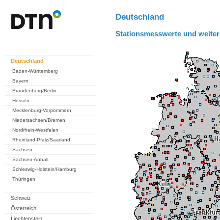
Deutschland
Stationsmesswerte und weiter
Deutschland
Baden-Württemberg
Bayern
Brandenburg/Berlin
Hessen
Mecklenburg-Vorpommern
Niedersachsen/Bremen
Nordrhein-Westfalen
Rheinland-Pfalz/Saarland
Sachsen
Sachsen-Anhalt
Schleswig-Holstein/Hamburg
Thüringen
Schweiz
Österreich
Liechtenstein