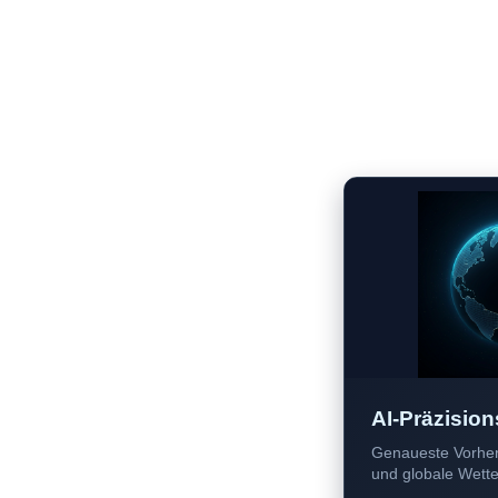
AI-Präzision
Genaueste Vorher
und globale Wetter