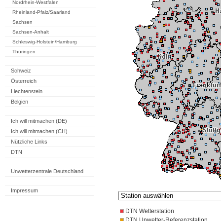
Nordrhein-Westfalen
Rheinland-Pfalz/Saarland
Sachsen
Sachsen-Anhalt
Schleswig-Holstein/Hamburg
Thüringen
Schweiz
Österreich
Liechtenstein
Belgien
Ich will mitmachen (DE)
Ich will mitmachen (CH)
Nützliche Links
DTN
Unwetterzentrale Deutschland
Impressum
DTN Wetterstation
DTN Unwetter-Referenzstation