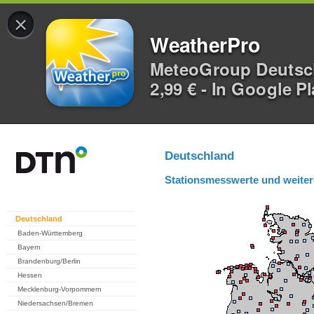
×
WeatherPro
MeteoGroup Deuts
2,99 € - In Google P
Deutschland
Stationsmesswerte und weiter
Deutschland
Baden-Württemberg
Bayern
Brandenburg/Berlin
Hessen
Mecklenburg-Vorpommern
Niedersachsen/Bremen