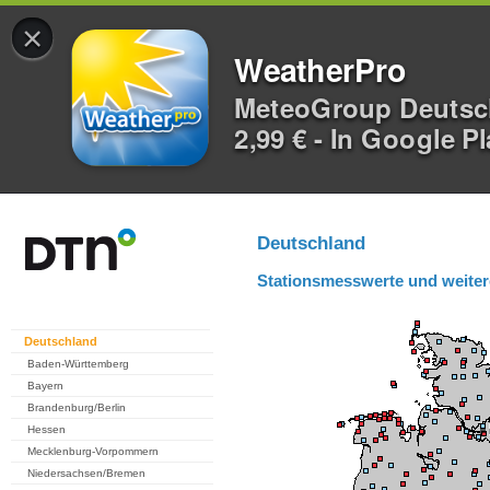
×
WeatherPro
MeteoGroup Deuts
2,99 € - In Google P
Deutschland
Stationsmesswerte und weiter
Deutschland
Baden-Württemberg
Bayern
Brandenburg/Berlin
Hessen
Mecklenburg-Vorpommern
Niedersachsen/Bremen