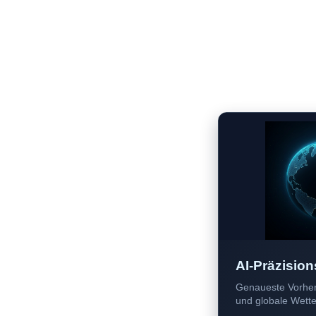
AI-Präzision
Genaueste Vorher
und globale Wetter