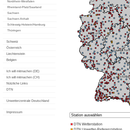
Nordrhein-Westfalen
Rheinland-Pfalz/Saarland
Sachsen
Sachsen-Anhalt
Schleswig-Holstein/Hamburg
Thüringen
Schweiz
Österreich
Liechtenstein
Belgien
Ich will mitmachen (DE)
Ich will mitmachen (CH)
Nützliche Links
DTN
Unwetterzentrale Deutschland
Impressum
DTN Wetterstation
DTN Unwetter-Referenzstation