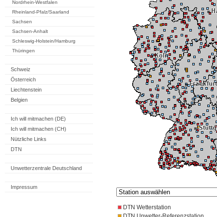
Nordrhein-Westfalen
Rheinland-Pfalz/Saarland
Sachsen
Sachsen-Anhalt
Schleswig-Holstein/Hamburg
Thüringen
Schweiz
Österreich
Liechtenstein
Belgien
Ich will mitmachen (DE)
Ich will mitmachen (CH)
Nützliche Links
DTN
Unwetterzentrale Deutschland
Impressum
DTN Wetterstation
DTN Unwetter-Referenzstation