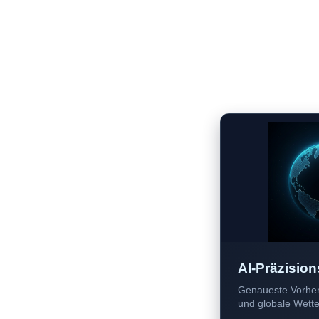
AI-Präzision
Genaueste Vorher
und globale Wetter