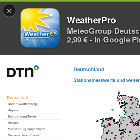
×
WeatherPro
MeteoGroup Deuts
2,99 € - In Google P
Deutschland
Stationsmesswerte und weiter
Deutschland
Baden-Württemberg
Bayern
Brandenburg/Berlin
Hessen
Mecklenburg-Vorpommern
Niedersachsen/Bremen