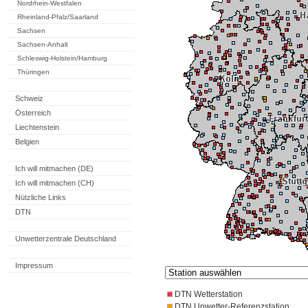
Nordrhein-Westfalen
Rheinland-Pfalz/Saarland
Sachsen
Sachsen-Anhalt
Schleswig-Holstein/Hamburg
Thüringen
Schweiz
Österreich
Liechtenstein
Belgien
Ich will mitmachen (DE)
Ich will mitmachen (CH)
Nützliche Links
DTN
Unwetterzentrale Deutschland
Impressum
DTN Wetterstation
DTN Unwetter-Referenzstation