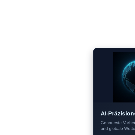
AI-Präzision
Genaueste Vorher
und globale Wetter