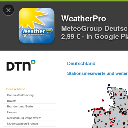
×
WeatherPro
MeteoGroup Deuts
2,99 € - In Google P
Deutschland
Stationsmesswerte und weiter
Deutschland
Baden-Württemberg
Bayern
Brandenburg/Berlin
Hessen
Mecklenburg-Vorpommern
Niedersachsen/Bremen