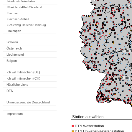
Nordrhein-Westfalen
Rheinland-Pfalz/Saarland
Sachsen
Sachsen-Anhalt
Schleswig-Holstein/Hamburg
Thüringen
Schweiz
Österreich
Liechtenstein
Belgien
Ich will mitmachen (DE)
Ich will mitmachen (CH)
Nützliche Links
DTN
Unwetterzentrale Deutschland
Impressum
DTN Wetterstation
DTN Unwetter-Referenzstation