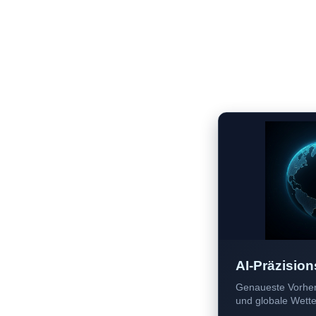
AI-Präzision
Genaueste Vorher
und globale Wetter