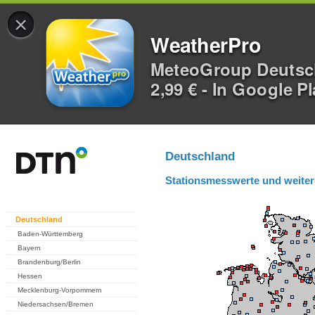
×
WeatherPro
MeteoGroup Deuts
2,99 € - In Google P
Deutschland
Stationsmesswerte und weiter
Deutschland
Baden-Württemberg
Bayern
Brandenburg/Berlin
Hessen
Mecklenburg-Vorpommern
Niedersachsen/Bremen