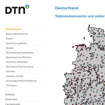
Deutschland
Stationsmesswerte und weiter
Deutschland
Baden-Württemberg
Bayern
Brandenburg/Berlin
Hessen
Mecklenburg-Vorpommern
Niedersachsen/Bremen
Nordrhein-Westfalen
Rheinland-Pfalz/Saarland
Sachsen
Sachsen-Anhalt
Schleswig-Holstein/Hamburg
Thüringen
Schweiz
Österreich
Liechtenstein