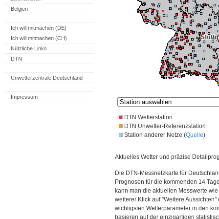
Belgien
Ich will mitmachen (DE)
Ich will mitmachen (CH)
Nützliche Links
DTN
Unwetterzentrale Deutschland
Impressum
DTN Wetterstation
DTN Unwetter-Referenzstation
Station anderer Netze (
Quelle
)
Aktuelles Wetter und präzise Detailpro
Die DTN-Messnetzkarte für Deutschland
Prognosen für die kommenden 14 Tage. 
kann man die aktuellen Messwerte wie
weiterer Klick auf "Weitere Aussichten"
wichtigsten Wetterparameter in den 
basieren auf der einzigartigen statisti