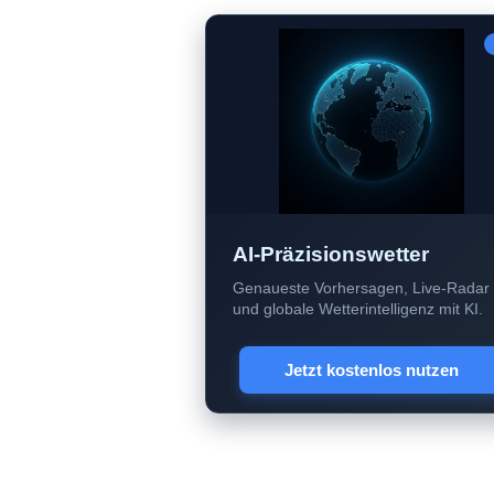
AI-Präzisionswetter
Genaueste Vorhersagen, Live-Radar
und globale Wetterintelligenz mit KI.
Jetzt kostenlos nutzen