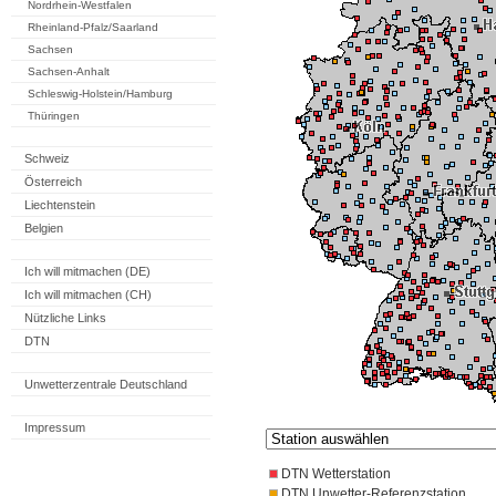
Nordrhein-Westfalen
Rheinland-Pfalz/Saarland
Sachsen
Sachsen-Anhalt
Schleswig-Holstein/Hamburg
Thüringen
Schweiz
Österreich
Liechtenstein
Belgien
Ich will mitmachen (DE)
Ich will mitmachen (CH)
Nützliche Links
DTN
Unwetterzentrale Deutschland
Impressum
DTN Wetterstation
DTN Unwetter-Referenzstation