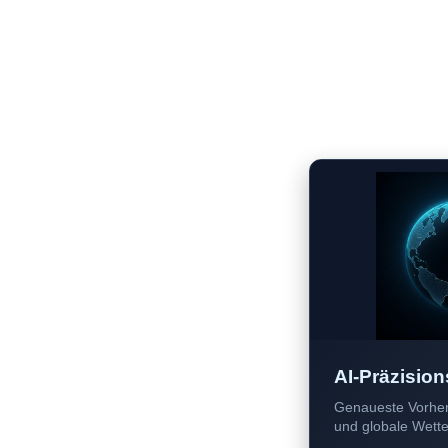
AI-Präzision
Genaueste Vorher
und globale Wetter