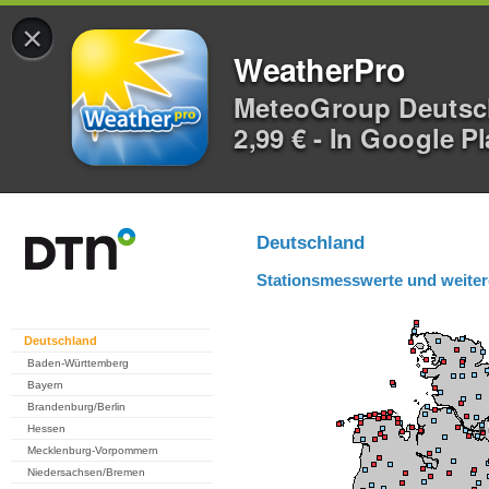
×
WeatherPro
MeteoGroup Deuts
2,99 € - In Google P
Deutschland
Stationsmesswerte und weiter
Deutschland
Baden-Württemberg
Bayern
Brandenburg/Berlin
Hessen
Mecklenburg-Vorpommern
Niedersachsen/Bremen