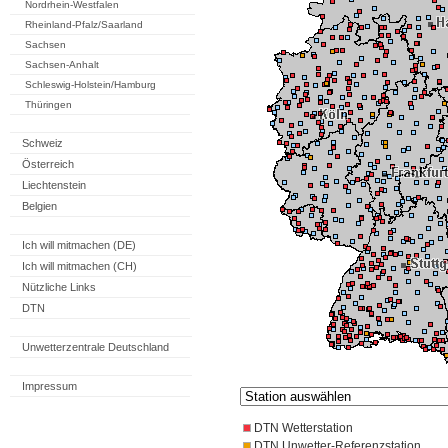
Nordrhein-Westfalen
Rheinland-Pfalz/Saarland
Sachsen
Sachsen-Anhalt
Schleswig-Holstein/Hamburg
Thüringen
Schweiz
Österreich
Liechtenstein
Belgien
Ich will mitmachen (DE)
Ich will mitmachen (CH)
Nützliche Links
DTN
Unwetterzentrale Deutschland
Impressum
DTN Wetterstation
DTN Unwetter-Referenzstation