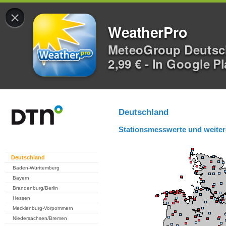
×
WeatherPro
MeteoGroup Deuts
2,99 € - In Google P
Deutschland
Stationsmesswerte und weiter
Deutschland
Baden-Württemberg
Bayern
Brandenburg/Berlin
Hessen
Mecklenburg-Vorpommern
Niedersachsen/Bremen