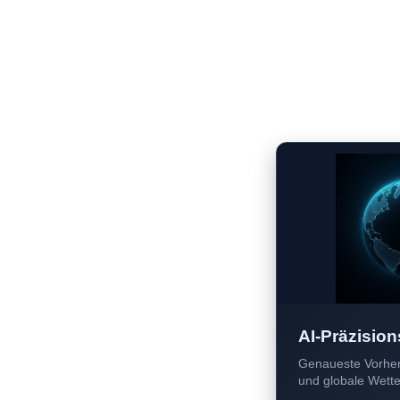
AI-Präzision
Genaueste Vorher
und globale Wetter