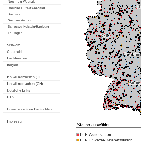
Nordrhein-Westfalen
Rheinland-Pfalz/Saarland
Sachsen
Sachsen-Anhalt
Schleswig-Holstein/Hamburg
Thüringen
Schweiz
Österreich
Liechtenstein
Belgien
Ich will mitmachen (DE)
Ich will mitmachen (CH)
Nützliche Links
DTN
Unwetterzentrale Deutschland
Impressum
DTN Wetterstation
DTN Unwetter-Referenzstation