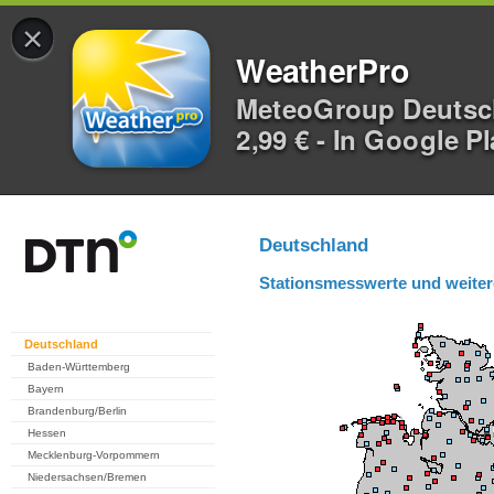
×
WeatherPro
MeteoGroup Deuts
2,99 € - In Google P
Deutschland
Stationsmesswerte und weiter
Deutschland
Baden-Württemberg
Bayern
Brandenburg/Berlin
Hessen
Mecklenburg-Vorpommern
Niedersachsen/Bremen