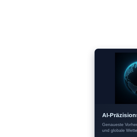
AI-Präzision
Genaueste Vorher
und globale Wetter