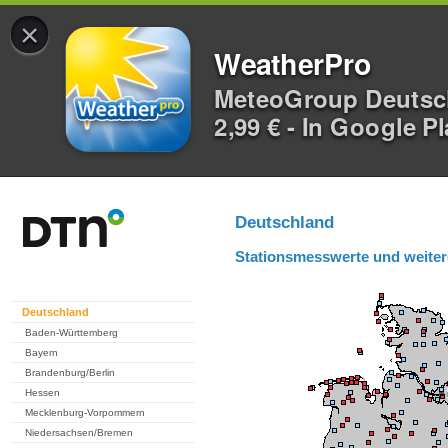
×
WeatherPro
MeteoGroup Deuts
2,99 € - In Google P
Deutschland
Stationsmesswerte und weiter
Deutschland
Baden-Württemberg
Bayern
Brandenburg/Berlin
Hessen
Mecklenburg-Vorpommern
Niedersachsen/Bremen