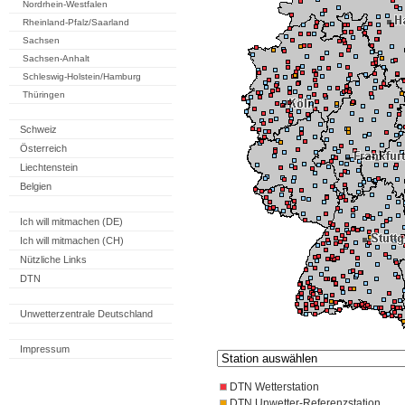
Nordrhein-Westfalen
Rheinland-Pfalz/Saarland
Sachsen
Sachsen-Anhalt
Schleswig-Holstein/Hamburg
Thüringen
Schweiz
Österreich
Liechtenstein
Belgien
Ich will mitmachen (DE)
Ich will mitmachen (CH)
Nützliche Links
DTN
Unwetterzentrale Deutschland
Impressum
DTN Wetterstation
DTN Unwetter-Referenzstation