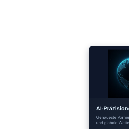
AI-Präzision
Genaueste Vorher
und globale Wetter