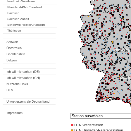
Nordrhein-Westfalen
Rheinland-Pfalz/Saarland
Sachsen
Sachsen-Anhalt
Schleswig-Holstein/Hamburg
Thüringen
Schweiz
Österreich
Liechtenstein
Belgien
Ich will mitmachen (DE)
Ich will mitmachen (CH)
Nützliche Links
DTN
Unwetterzentrale Deutschland
Impressum
DTN Wetterstation
DTN Unwetter-Referenzstation