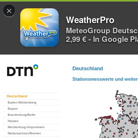
×
WeatherPro
MeteoGroup Deuts
2,99 € - In Google P
Deutschland
Stationsmesswerte und weiter
Deutschland
Baden-Württemberg
Bayern
Brandenburg/Berlin
Hessen
Mecklenburg-Vorpommern
Niedersachsen/Bremen