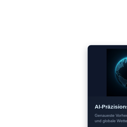
AI-Präzision
Genaueste Vorher
und globale Wetter