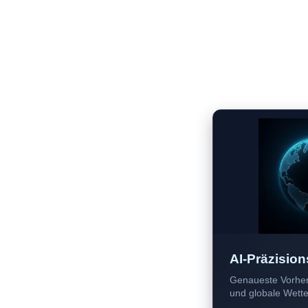
AI-Präzision
Genaueste Vorher
und globale Wetter