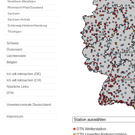
Nordrhein-Westfalen
Rheinland-Pfalz/Saarland
Sachsen
Sachsen-Anhalt
Schleswig-Holstein/Hamburg
Thüringen
Schweiz
Österreich
Liechtenstein
Belgien
Ich will mitmachen (DE)
Ich will mitmachen (CH)
Nützliche Links
DTN
Unwetterzentrale Deutschland
Impressum
DTN Wetterstation
DTN Unwetter-Referenzstation