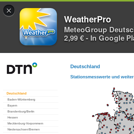
×
WeatherPro
MeteoGroup Deuts
2,99 € - In Google P
Deutschland
Stationsmesswerte und weiter
Deutschland
Baden-Württemberg
Bayern
Brandenburg/Berlin
Hessen
Mecklenburg-Vorpommern
Niedersachsen/Bremen